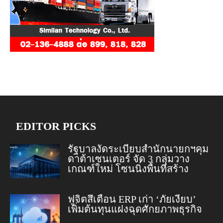
EDITOR PICKS
รัฐบาลงัดระเบียบสำนักนายกฯคุม
ดาต้าเซนเตอร์ จัด 3 กลุ่มวาง
เกณฑ์ใหม่ โซนนิ่งพื้นที่สร้าง
ฟูจิตสึเตือน ERP เก่า ‘ภัยเงียบ’
เพิ่มต้นทุนแฝงฉุดศักยภาพธุรกิจ