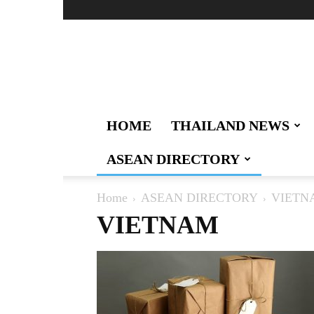
Thailand
Logistics
:
ผู้นำ
ด้าน
ข่าวสาร
HOME
THAILAND NEWS
เทคโนโลยี
การ
ASEAN DIRECTORY
สื่อสาร
การ
คมนาคม
Home
ASEAN DIRECTORY
VIETN
งาน
VIETNAM
และ
สังคม
ด้าน
โล
จิ
สติ
กส์