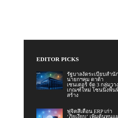
EDITOR PICKS
รัฐบาลงัดระเบียบสำนั
นายกฯคุม ดาต้า
เซนเตอร์ จัด 3 กลุ่มวา
เกณฑ์ใหม่ โซนนิ่งพื้นที
สร้าง
ฟูจิตสึเตือน ERP เก่า
‘ภัยเงียบ’ เพิ่มต้นทุนแ