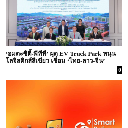
‘อมตะซิตี้-พีทีที’ ผุด EV Truck Park หนุน
โลจิสติกส์สีเขียว เชื่อม ‘ไทย-ลาว-จีน’
0
-