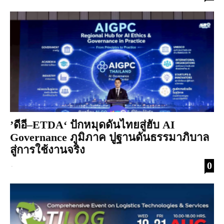
’ดีอี–ETDA‘ ปักหมุดดันไทยสู่ฮับ AI
Governance ภูมิภาค ปูฐานดันธรรมาภิบาล
สู่การใช้งานจริง
0
-