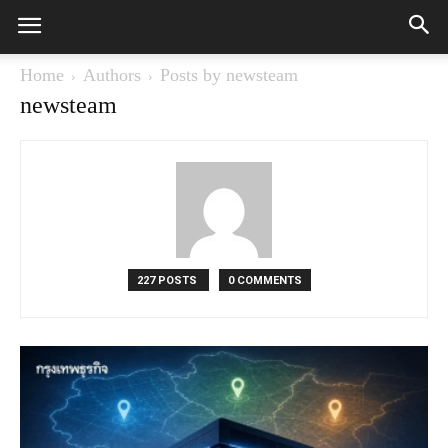
Home
Authors
Posts by newsteam
newsteam
227 POSTS
0 COMMENTS