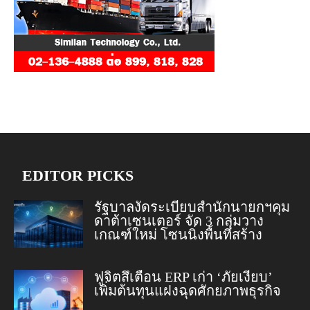
EDITOR PICKS
รัฐบาลงัดระเบียบสำนักนายกฯคุม
ดาต้าเซนเตอร์ จัด 3 กลุ่มวาง
เกณฑ์ใหม่ โซนนิ่งพื้นที่สร้าง
ฟูจิตสึเตือน ERP เก่า ‘ภัยเงียบ’
เพิ่มต้นทุนแฝงฉุดศักยภาพธุรกิจ