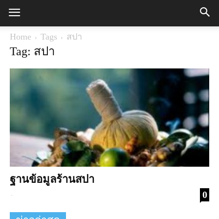
Home
Tags
สปา
Tag: สปา
ฐานข้อมูลร้านสปา
0
-