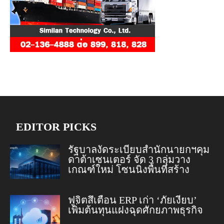
EDITOR PICKS
รัฐบาลงัดระเบียบสำนักนายกฯคุม
ดาต้าเซนเตอร์ จัด 3 กลุ่มวาง
เกณฑ์ใหม่ โซนนิ่งพื้นที่สร้าง
ฟูจิตสึเตือน ERP เก่า ‘ภัยเงียบ’
เพิ่มต้นทุนแฝงฉุดศักยภาพธุรกิจ