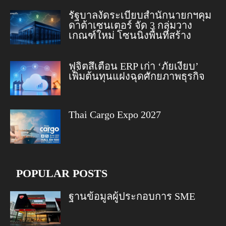
รัฐบาลงัดระเบียบสำนักนายกฯคุม
ดาต้าเซนเตอร์ จัด 3 กลุ่มวาง
เกณฑ์ใหม่ โซนนิ่งพื้นที่สร้าง
ฟูจิตสึเตือน ERP เก่า ‘ภัยเงียบ’
เพิ่มต้นทุนแฝงฉุดศักยภาพธุรกิจ
Thai Cargo Expo 2027
POPULAR POSTS
ฐานข้อมูลผู้ประกอบการ SME