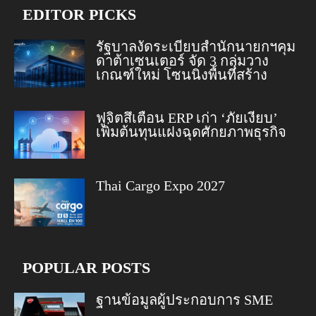
EDITOR PICKS
รัฐบาลงัดระเบียบสำนักนายกฯคุม
ดาต้าเซนเตอร์ จัด 3 กลุ่มวาง
เกณฑ์ใหม่ โซนนิ่งพื้นที่สร้าง
ฟูจิตสึเตือน ERP เก่า ‘ภัยเงียบ’
เพิ่มต้นทุนแฝงฉุดศักยภาพธุรกิจ
Thai Cargo Expo 2027
POPULAR POSTS
ฐานข้อมูลผู้ประกอบการ SME