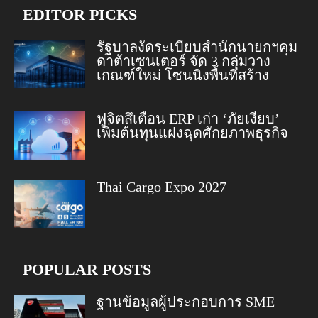
EDITOR PICKS
รัฐบาลงัดระเบียบสำนักนายกฯคุม
ดาต้าเซนเตอร์ จัด 3 กลุ่มวาง
เกณฑ์ใหม่ โซนนิ่งพื้นที่สร้าง
ฟูจิตสึเตือน ERP เก่า ‘ภัยเงียบ’
เพิ่มต้นทุนแฝงฉุดศักยภาพธุรกิจ
Thai Cargo Expo 2027
POPULAR POSTS
ฐานข้อมูลผู้ประกอบการ SME