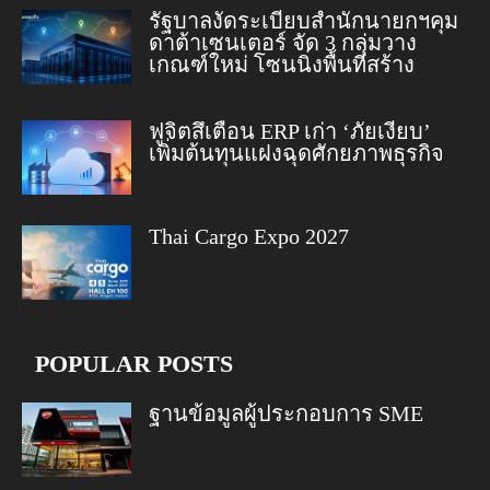
รัฐบาลงัดระเบียบสำนักนายกฯคุม
ดาต้าเซนเตอร์ จัด 3 กลุ่มวาง
เกณฑ์ใหม่ โซนนิ่งพื้นที่สร้าง
ฟูจิตสึเตือน ERP เก่า ‘ภัยเงียบ’
เพิ่มต้นทุนแฝงฉุดศักยภาพธุรกิจ
Thai Cargo Expo 2027
POPULAR POSTS
ฐานข้อมูลผู้ประกอบการ SME