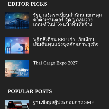
EDITOR PICKS
รัฐบาลงัดระเบียบสำนักนายกฯคุม
ดาต้าเซนเตอร์ จัด 3 กลุ่มวาง
เกณฑ์ใหม่ โซนนิ่งพื้นที่สร้าง
ฟูจิตสึเตือน ERP เก่า ‘ภัยเงียบ’
เพิ่มต้นทุนแฝงฉุดศักยภาพธุรกิจ
Thai Cargo Expo 2027
POPULAR POSTS
ฐานข้อมูลผู้ประกอบการ SME