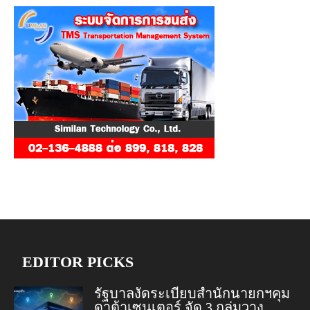
EDITOR PICKS
รัฐบาลงัดระเบียบสำนักนายกฯคุม
ดาต้าเซนเตอร์ จัด 3 กลุ่มวาง