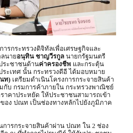
าการกระทรวงดิจิทัลเพื่อเศรษฐกิจและ
บาลนาย
อนุทิน ชาญวีรกูล
นายกรัฐมนตรี
อประชาชนด้าน
ค่าครองชีพ
และกระตุ้น
ระเทศ นั้น กระทรวงดีอี ได้มอบหมาย
ปณท)
เตรียมดำเนินโครงการกระจายสินค้า
วมกับ กรมการค้าภายใน กระทรวงพาณิชย์
้าราคาประหยัด ให้ประชาชนสามารถเข้า
ายของ ปณท เป็นช่องทางหลักไปยังภูมิภาค
นการกระจายสินค้าผ่าน ปณท ใน 2 ช่อง