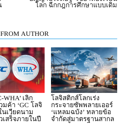
น
โลก ฉีกกฎการศึกษาแบบเดิม
 FROM AUTHOR
-WHA’ เลิก
โลจิสติกส์โลกเร่ง
่วมค้า ‘GC โลจิ
กระจายซัพพลายเออร์
 ในเวียดนาม
‘แหลมฉบัง’ ทลายข้อ
วเสร็จภายในปี
จำกัดสู่มาตรฐานสากล