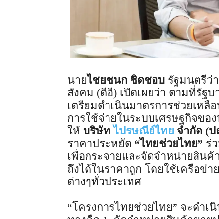
นาย
ไชยชนก ชิดชอบ
รัฐมนตรีว่
สังคม (ดีอี) เปิดเผยว่า ตามที่รัฐ
เตรียมดำเนินมาตรการช่วยเหลื
การใช้จ่ายในระบบเศรษฐกิจของป
ให้
บริษัท
ไปรษณีย์ไทย
จำกัด (
ราคาประหยัด
“ไทยช่วยไทย”
ร่
เพื่อกระจายและจัดจำหน่ายสินค
ถึงได้ในราคาถูก โดยใช้เครือข่
ต่างๆทั่วประเทศ
“โครงการไทยช่วยไทย” จะดำเนิ