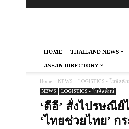
Thailand
Logistics
:
ผู้นำ
ด้าน
ข่าวสาร
HOME
THAILAND NEWS
เทคโนโลยี
การ
ASEAN DIRECTORY
สื่อสาร
การ
คมนาคม
Home
NEWS
LOGISTICS - โลจิสติกส
งาน
และ
NEWS
LOGISTICS - โลจิสติกส์
สังคม
‘ดีอี’ สั่งไปรษณีย
ด้าน
โล
จิ
‘ไทยช่วยไทย’ กร
สติ
กส์