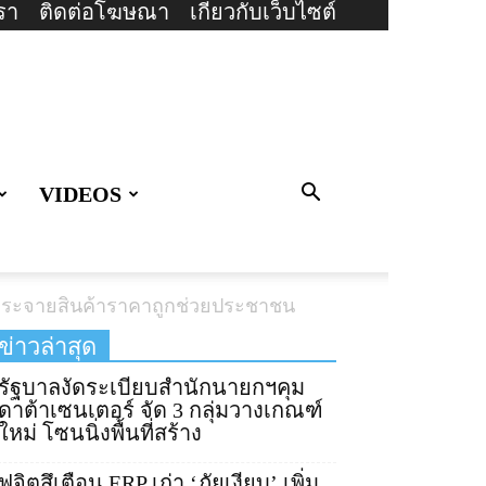
รา
ติดต่อโฆษณา
เกี่ยวกับเว็บไซต์
VIDEOS
ย’ กระจายสินค้าราคาถูกช่วยประชาชน
ข่าวล่าสุด
รัฐบาลงัดระเบียบสำนักนายกฯคุม
ดาต้าเซนเตอร์ จัด 3 กลุ่มวางเกณฑ์
ใหม่ โซนนิ่งพื้นที่สร้าง
ฟูจิตสึเตือน ERP เก่า ‘ภัยเงียบ’ เพิ่ม