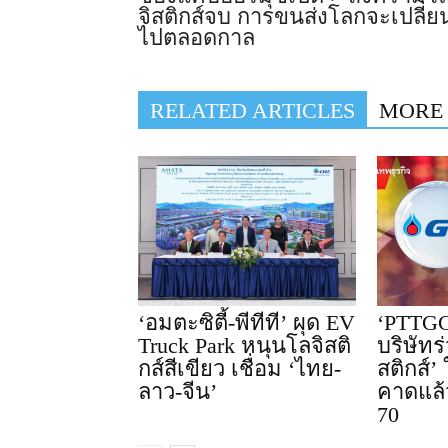
จิสติกส์จบ การขนส่งโลกจะเปลี่ย
ไปตลอดกาล
RELATED ARTICLES
MORE
‘อมตะซิตี้-พีทีที’ ผุด EV
‘PTTGC
Truck Park หนุนโลจิสติ
บริษัทร
กส์สีเขียว เชื่อม ‘ไทย-
สติกส์’
ลาว-จีน’
คาดแล้
70