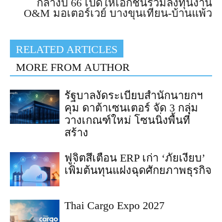
กลางปี 66 เปิดให้เอกชนร่วมลงทุนงาน
O&M มอเตอร์เวย์ บางขุนเทียน-บ้านแพ้ว
RELATED ARTICLES
MORE FROM AUTHOR
รัฐบาลงัดระเบียบสำนักนายกฯ
คุม ดาต้าเซนเตอร์ จัด 3 กลุ่ม
วางเกณฑ์ใหม่ โซนนิ่งพื้นที่
สร้าง
ฟูจิตสึเตือน ERP เก่า ‘ภัยเงียบ’
เพิ่มต้นทุนแฝงฉุดศักยภาพธุรกิจ
Thai Cargo Expo 2027