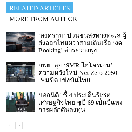
RELATED ARTICLES
MORE FROM AUTHOR
‘สงคราม’ ป่วนขนส่งทางทะเล ผู้
ส่งออกไทยผวาสายเดินเรือ ‘งด
Booking’ ค่าระวางพุ่ง
กฟผ. ลุย ‘SMR-ไฮโดรเจน’
ความหวังใหม่ Net Zero 2050
เพิ่มขีดแข่งขันไทย
‘เอกนิติ’ ชี้ 4 ประเด็นรีเซต
เศรษฐกิจไทย ชูปี 69 เป็นปีแห่ง
การผลักดันลงทุน