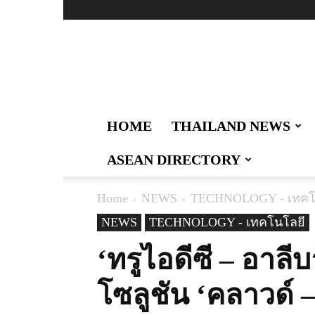
Thailand
Logistics
:
ผู้นำ
ด้าน
ข่าวสาร
HOME
THAILAND NEWS
เทคโนโลยี
การ
ASEAN DIRECTORY
สื่อสาร
การ
คมนาคม
Home
NEWS
TECHNOLOGY - เทคโ
งาน
และ
NEWS
TECHNOLOGY - เทคโนโลยี
สังคม
‘ทรูไอดีซี – อาลี
ด้าน
โล
จิ
โซลูชัน ‘คลาวด์ –
สติ
กส์