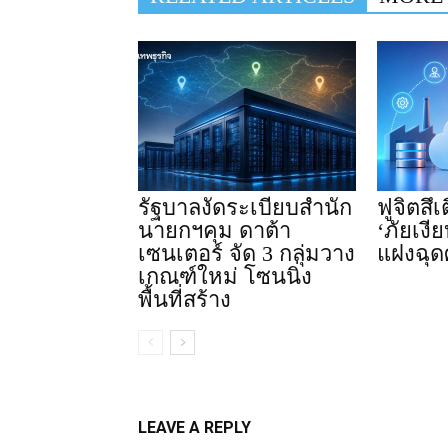
รัฐบาลงัดระเบียบสำนัก
ฟูจิตสึ
นายกฯคุม ดาต้า
‘ภัยเงีย
เซนเตอร์ จัด 3 กลุ่มวาง
แฝงฉุด
เกณฑ์ใหม่ โซนนิ่ง
พื้นที่สร้าง
LEAVE A REPLY