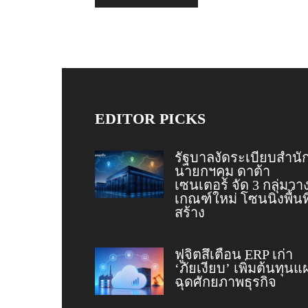
EDITOR PICKS
รัฐบาลงัดระเบียบสำนั
นายกฯคุม ดาต้า
เซนเตอร์ จัด 3 กลุ่มวา
เกณฑ์ใหม่ โซนนิ่งพื้นที
สร้าง
ฟูจิตสึเตือน ERP เก่า
‘ภัยเงียบ’ เพิ่มต้นทุนแ
ฉุดศักยภาพธุรกิจ