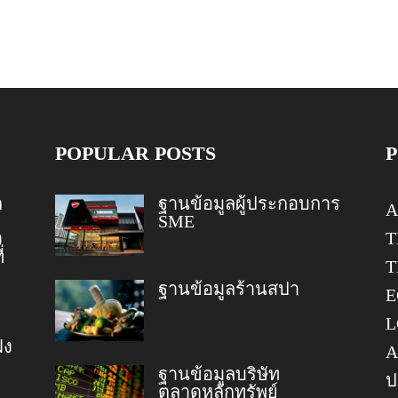
POPULAR POSTS
ก
ฐานข้อมูลผู้ประกอบการ
A
SME
T
ง
่
T
ฐานข้อมูลร้านสปา
E
L
ฝง
A
ฐานข้อมูลบริษัท
ป
ตลาดหลักทรัพย์