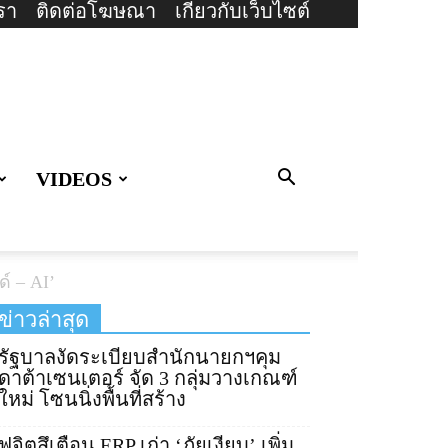
รา
ติดต่อโฆษณา
เกี่ยวกับเว็บไซต์
VIDEOS
ด์ – AI’
ข่าวล่าสุด
รัฐบาลงัดระเบียบสำนักนายกฯคุม
ดาต้าเซนเตอร์ จัด 3 กลุ่มวางเกณฑ์
ใหม่ โซนนิ่งพื้นที่สร้าง
ฟูจิตสึเตือน ERP เก่า ‘ภัยเงียบ’ เพิ่ม