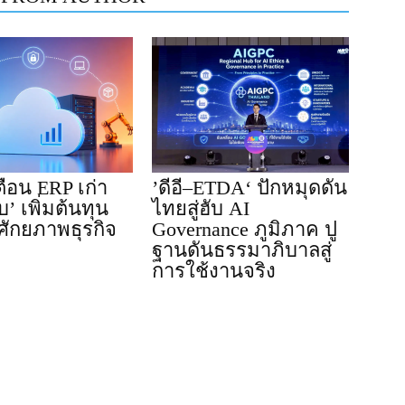
เตือน ERP เก่า
’ดีอี–ETDA‘ ปักหมุดดัน
บ’ เพิ่มต้นทุน
ไทยสู่ฮับ AI
ศักยภาพธุรกิจ
Governance ภูมิภาค ปู
ฐานดันธรรมาภิบาลสู่
การใช้งานจริง