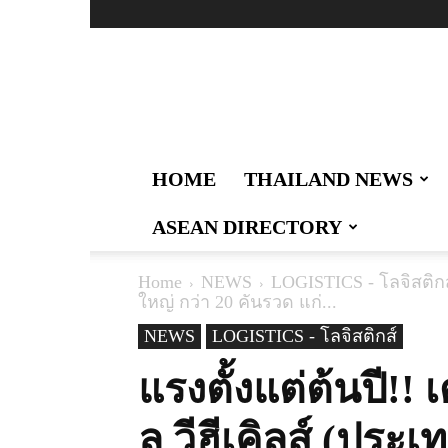
Thailand
Logistics
:
ผู้นำ
ด้าน
ข่าวสาร
HOME
THAILAND NEWS
เทคโนโลยี
การ
ASEAN DIRECTORY
สื่อสาร
การ
คมนาคม
Home
NEWS
LOGISTICS - โลจิสติกส
งาน
ใหญ่ กว่า 20 คันรวด แก่...
และ
NEWS
สังคม
LOGISTICS - โลจิสติกส์
ด้าน
แรงตั้งแต่ต้นปี!!
โล
จิ
สติ
ล วีฮีเคิลส์ (ประ
กส์