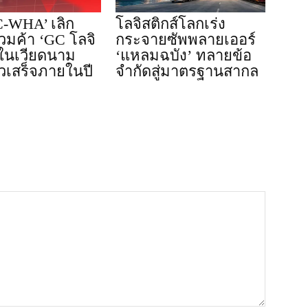
-WHA’ เลิก
โลจิสติกส์โลกเร่ง
่วมค้า ‘GC โลจิ
กระจายซัพพลายเออร์
 ในเวียดนาม
‘แหลมฉบัง’ ทลายข้อ
วเสร็จภายในปี
จำกัดสู่มาตรฐานสากล