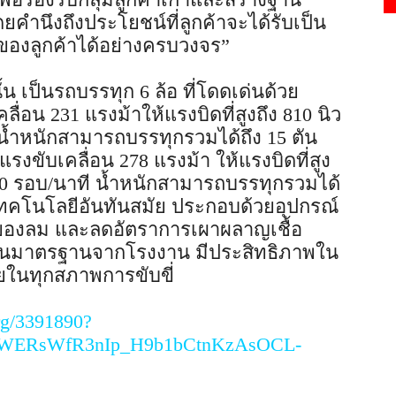
โดยคำนึงถึงประโยชน์ที่ลูกค้าจะได้รับเป็น
ของลูกค้าได้อย่างครบวงจร”
น เป็นรถบรรทุก 6 ล้อ ที่โดดเด่นด้วย
่อน 231 แรงม้าให้แรงบิดที่สูงถึง 810 นิว
 น้ำหนักสามารถบรรทุกรวมได้ถึง 15 ตัน
รงขับเคลื่อน 278 แรงม้า ให้แรงบิดที่สูง
,600 รอบ/นาที น้ำหนักสามารถบรรทุกรวมได้
อมเทคโนโลยีอันทันสมัย ประกอบด้วยอุปกรณ์
ของลม และลดอัตราการเผาผลาญเชื้อ
ป็นมาตรฐานจากโรงงาน มีประสิทธิภาพใน
ในทุกสภาพการขับขี่
rg/3391890?
YWERsWfR3nIp_H9b1bCtnKzAsOCL-