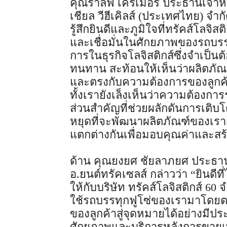
คุณราล์ฟ เครเมอร์ ประธานเจ้าหน
เชียล วีฮีเคิลส์ (ประเทศไทย) จำก
รู้สึกยินดีและภูมิใจที่ทรัคส์โลจิ
และเชื่อมั่นในศักยภาพของรถบรร
การในธุรกิจโลจิสติกส์ซึ่งจำเป็น
ทนทาน สะท้อนให้เห็นว่าผลิตภั
และตรงกับความต้องการของลูกค้าท
ทั้งเรายังเล็งเห็นว่าความต้องกา
ส่วนสำคัญที่ช่วยผลักดันการเติ
หยุดที่จะพัฒนาผลิตภัณฑ์ของเร
แตกต่างกันเพื่อมอบคุณค่าและสร้า
ด้าน คุณยงยศ ชัยลาภยศ ประธานเจ
อ.ยนต์ทรัคเซลส์ กล่าวว่า “ยินดีท
ให้กับบริษัท ทรัคส์โลจิสติกส์ 60 จำ
ใช้รถบรรทุกฟูโซ่ของเรามาโดยตลอ
ของลูกค้าสู่จุดหมายได้อย่างมีปร
ศักยภาพและบริการหลังการขายเพื่