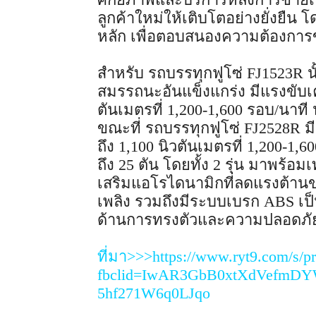
ลูกค้าใหม่ให้เติบโตอย่างยั่งยืน 
หลัก เพื่อตอบสนองความต้องการ
สำหรับ รถบรรทุกฟูโซ่ FJ1523R นั้
สมรรถนะอันแข็งแกร่ง มีแรงขับเคลื
ตันเมตรที่ 1,200-1,600 รอบ/นาที
ขณะที่ รถบรรทุกฟูโซ่ FJ2528R มีแ
ถึง 1,100 นิวตันเมตรที่ 1,200-1
ถึง 25 ตัน โดยทั้ง 2 รุ่น มาพร้
เสริมแอโรไดนามิกที่ลดแรงต้าน
เพลิง รวมถึงมีระบบเบรก ABS เ
ด้านการทรงตัวและความปลอดภัย
ที่มา>>>https://www.ryt9.com/s/p
fbclid=IwAR3GbB0xtXdVefmD
5hf271W6q0LJqo