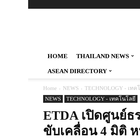
Thailand
Logistics
:
ผู้นำ
ด้าน
ข่าวสาร
HOME
THAILAND NEWS
เทคโนโลยี
การ
ASEAN DIRECTORY
สื่อสาร
การ
คมนาคม
Home
NEWS
TECHNOLOGY - เทคโ
งาน
และ
NEWS
TECHNOLOGY - เทคโนโลยี
สังคม
ETDA เปิดศูนย์ธ
ด้าน
โล
จิ
ขับเคลื่อน 4 มิติ 
สติ
กส์