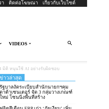
รา
ติดต่อโฆษณา
เกี่ยวกับเว็บไซต์
VIDEOS
มิติ หนุนใช้ AI อย่างรับผิดชอบ
ข่าวล่าสุด
รัฐบาลงัดระเบียบสำนักนายกฯคุม
ดาต้าเซนเตอร์ จัด 3 กลุ่มวางเกณฑ์
ใหม่ โซนนิ่งพื้นที่สร้าง
ฟูจิตสึเตือน ERP เก่า ‘ภัยเงียบ’ เพิ่ม