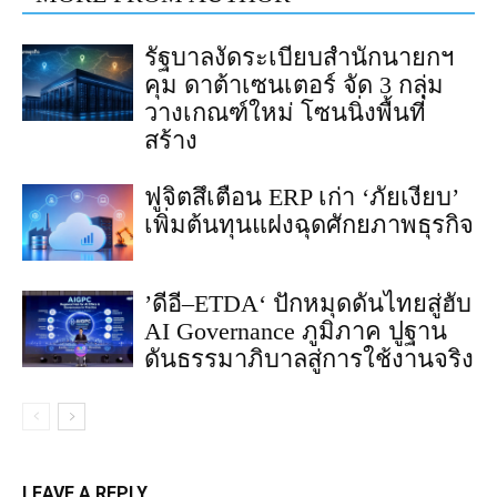
รัฐบาลงัดระเบียบสำนักนายกฯ
คุม ดาต้าเซนเตอร์ จัด 3 กลุ่ม
วางเกณฑ์ใหม่ โซนนิ่งพื้นที่
สร้าง
ฟูจิตสึเตือน ERP เก่า ‘ภัยเงียบ’
เพิ่มต้นทุนแฝงฉุดศักยภาพธุรกิจ
’ดีอี–ETDA‘ ปักหมุดดันไทยสู่ฮับ
AI Governance ภูมิภาค ปูฐาน
ดันธรรมาภิบาลสู่การใช้งานจริง
LEAVE A REPLY