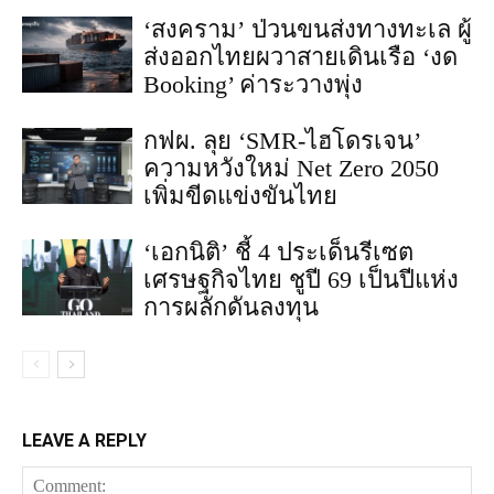
‘สงคราม’ ป่วนขนส่งทางทะเล ผู้
ส่งออกไทยผวาสายเดินเรือ ‘งด
Booking’ ค่าระวางพุ่ง
กฟผ. ลุย ‘SMR-ไฮโดรเจน’
ความหวังใหม่ Net Zero 2050
เพิ่มขีดแข่งขันไทย
‘เอกนิติ’ ชี้ 4 ประเด็นรีเซต
เศรษฐกิจไทย ชูปี 69 เป็นปีแห่ง
การผลักดันลงทุน
LEAVE A REPLY