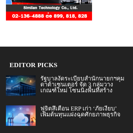
EDITOR PICKS
รัฐบาลงัดระเบียบสำนักนายกฯคุม
ดาต้าเซนเตอร์ จัด 3 กลุ่มวาง
เกณฑ์ใหม่ โซนนิ่งพื้นที่สร้าง
ฟูจิตสึเตือน ERP เก่า ‘ภัยเงียบ’
เพิ่มต้นทุนแฝงฉุดศักยภาพธุรกิจ