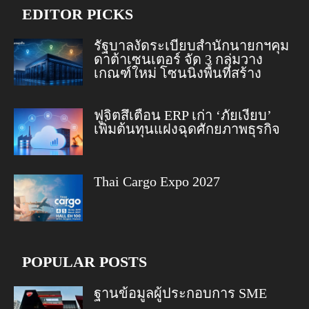
EDITOR PICKS
รัฐบาลงัดระเบียบสำนักนายกฯคุม
ดาต้าเซนเตอร์ จัด 3 กลุ่มวาง
เกณฑ์ใหม่ โซนนิ่งพื้นที่สร้าง
ฟูจิตสึเตือน ERP เก่า ‘ภัยเงียบ’
เพิ่มต้นทุนแฝงฉุดศักยภาพธุรกิจ
Thai Cargo Expo 2027
POPULAR POSTS
ฐานข้อมูลผู้ประกอบการ SME