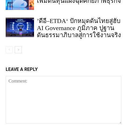
เพิ่มต้นทุนแฝงฉุดศักยภาพธุรกิจ
’ดีอี–ETDA‘ ปักหมุดดันไทยสู่ฮับ
AI Governance ภูมิภาค ปูฐาน
ดันธรรมาภิบาลสู่การใช้งานจริง
LEAVE A REPLY