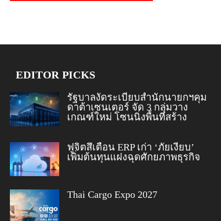
EDITOR PICKS
รัฐบาลงัดระเบียบสำนักนายกฯคุม
ดาต้าเซนเตอร์ จัด 3 กลุ่มวาง
เกณฑ์ใหม่ โซนนิ่งพื้นที่สร้าง
ฟูจิตสึเตือน ERP เก่า ‘ภัยเงียบ’
เพิ่มต้นทุนแฝงฉุดศักยภาพธุรกิจ
Thai Cargo Expo 2027