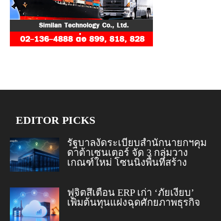
EDITOR PICKS
รัฐบาลงัดระเบียบสำนักนายกฯคุม
ดาต้าเซนเตอร์ จัด 3 กลุ่มวาง
เกณฑ์ใหม่ โซนนิ่งพื้นที่สร้าง
ฟูจิตสึเตือน ERP เก่า ‘ภัยเงียบ’
เพิ่มต้นทุนแฝงฉุดศักยภาพธุรกิจ