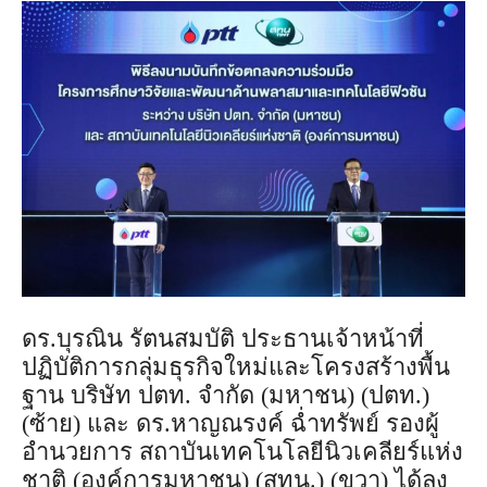
ดร.บุรณิน รัตนสมบัติ ประธานเจ้าหน้าที่
ปฏิบัติการกลุ่มธุรกิจใหม่และโครงสร้างพื้น
ฐาน บริษัท ปตท. จำกัด (มหาชน) (ปตท.)
(ซ้าย) และ ดร.หาญณรงค์ ฉ่ำทรัพย์ รองผู้
อำนวยการ สถาบันเทคโนโลยีนิวเคลียร์แห่ง
ชาติ (องค์การมหาชน) (สทน.) (ขวา) ได้ลง