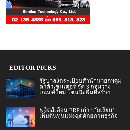
EDITOR PICKS
รัฐบาลงัดระเบียบสำนักนายกฯคุม
ดาต้าเซนเตอร์ จัด 3 กลุ่มวาง
เกณฑ์ใหม่ โซนนิ่งพื้นที่สร้าง
ฟูจิตสึเตือน ERP เก่า ‘ภัยเงียบ’
เพิ่มต้นทุนแฝงฉุดศักยภาพธุรกิจ